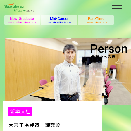
New-Graduate
Mid-Career
Part-Time
新卒・第二新卒採用 募集要項/フロー
キャリア採用 募集要項/フロー
パート採用 募集要項/フロー
新卒入社
大宮工場製造⼀課惣菜