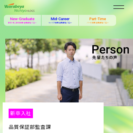
New-Graduate
Mid-Career
Part-Time
新卒・第二新卒採用 募集要項/フロー
キャリア採用 募集要項/フロー
パート採用 募集要項/フロー
新卒入社
品質保証部監査課